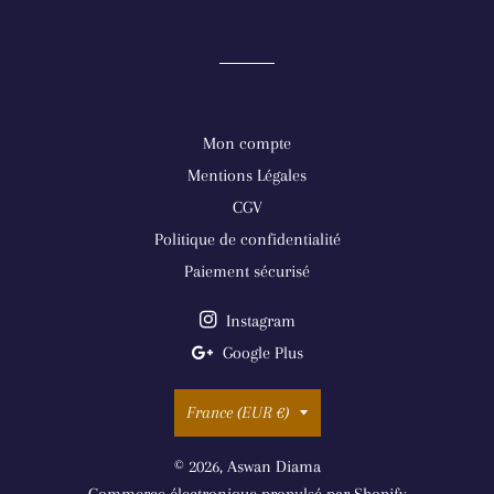
Mon compte
Mentions Légales
CGV
Politique de confidentialité
Paiement sécurisé
Instagram
Google Plus
Pays/région
France (EUR €)
© 2026,
Aswan Diama